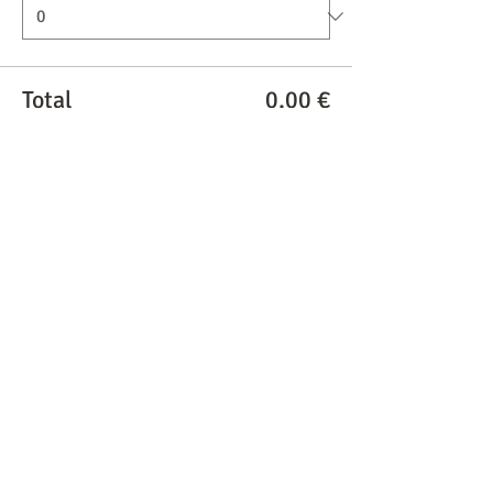
Total
0,00 €
Passer la commande
Partager cet événement
Formations suivies
Pour le fun de faire la liste :