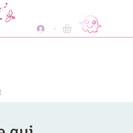
>
t
e qui