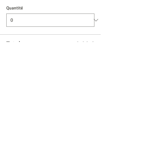
Quantité
Total
0,00 €
Passer la commande
Partager cet événement
Formations suivies