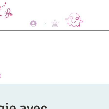
>
t
gie avec