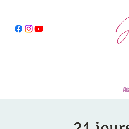
Ac
21 jour