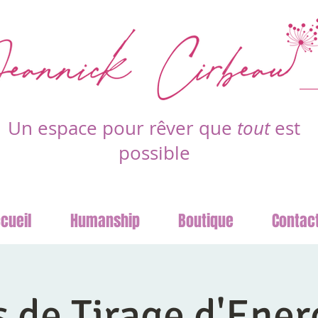
Un espace pour rêver que
tout
est
possible
cueil
Humanship
Boutique
Contac
s de Tirage d'Ener