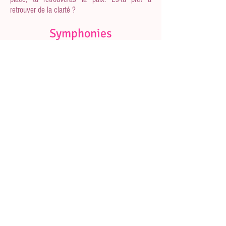
retrouver de la clarté ?
Symphonies
D
ialogue énergétique avec toutes les
molécules de ta Conscience, les symphonies
sont une invitation à harmoniser toutes les
énergies discordantes de ta vie que tu
maintiens séparées pour te faire vibrer au
diapason des infinies possibilités.
Envie de
t'expanser
?