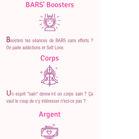
BARS' Boosters
B
oosters tes séances de BARS
sans efforts ?
On parle addictions et Self Love
.
Corps
U
n
esprit
"sain" donne-t-il un corps sain ? Ça
vaut le coup de s'y intéresser n'est-ce pas ?
Argent