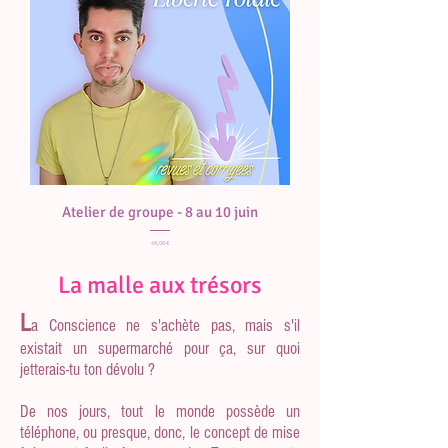
Atelier de groupe - 8 au 10 juin
Prix
49,00 €
La malle aux trésors
​L
a
Conscience ne s'achète pas, mais s'il
existait un supermarché pour ça, sur quoi
jetterais-tu ton dévolu ?
De nos jours, tout le monde possède un
téléphone, ou presque, donc, le concept de mise